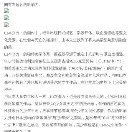
圈有着超凡的影响力。
山本タカト的画作中，经常出现日式绳艺、骷髅尸体、吸血鬼怪物等亚文
化元素。在性爱与死亡的碰撞中，山本先生找到了将人类欲望与恐惧融合
的美。
山本タカト的独特美学体系，据说最早源于他在十几岁时与吸血鬼相遇。
年少时被奥地利知名象征主义画家古斯塔夫·克里姆特（ Gustav Klimt ）
和唯美主义运动先驱奥伯利·比亚兹莱（ Aubrey Beardsley ）的画作感
动，开始关注象征主义、颓废主义和唯美主义流派的艺术作品，同时山本
先生还接触了爱伦坡和波德莱尔的文学作品，在他的意识中埋下了审美的
种子。
与日本大多数年轻人一样，山本タカト也是读着漫画长大的，他特别喜欢
萩尾望都的作品。这位被誉为“少女漫画之神”的漫画家，创作的角色多为
性征未分的少年主角，故事情节也着重描绘少年间同性感情。作品的影响
力开创日本漫画的“新浪漫派”与“少年爱”之潮流，是80年代“Yaoi”与90年代
中后“BL”漫画之始祖。受萩尾望都的影响，美少年也是在山本先生画作中
频繁出现的主题。