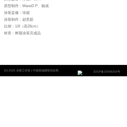
原型制作：ManoD.P、杨成
涂装监修：珍妮
涂装制作：赵奕茹
比例：1/8（高28cm）
材质：树脂涂装完成品
(©) 2026 末那工作室 | 中国高端模型供应商.
京ICP备15059203号