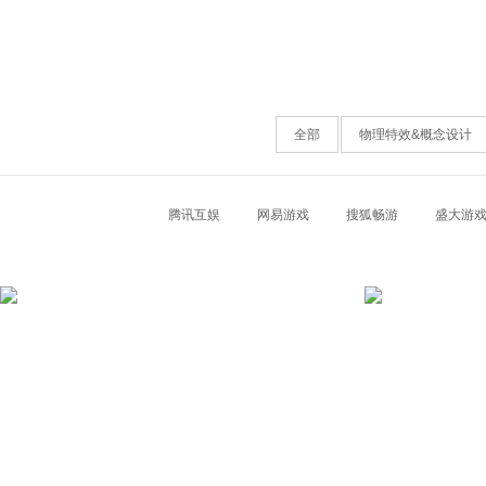
全部
物理特效&概念设计
腾讯互娱
网易游戏
搜狐畅游
盛大游
《狂暴之翼》
客户：游族网络 •狂暴之翼
客