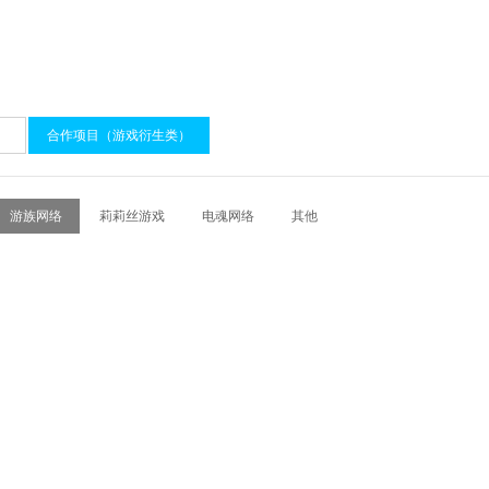
）
合作项目（游戏衍生类）
游族网络
莉莉丝游戏
电魂网络
其他