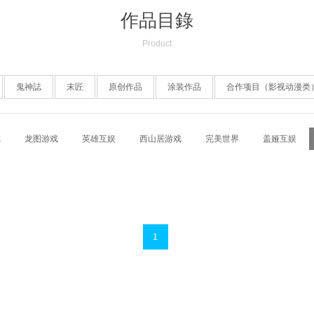
作品目錄
Product
鬼神誌
末匠
原创作品
涂装作品
合作项目（影视动漫类
戏
龙图游戏
英雄互娱
西山居游戏
完美世界
盖娅互娱
《胜利女神》
户：游族网络 • 女神联盟
1