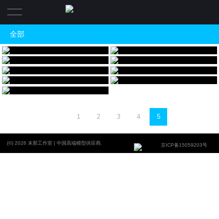
全部
全部
《热血传奇》
《魅灵》
客户：盛大游戏 • 热血传奇
客户：完美世界 • 完美国际
《胜利女神》
《三国名将之关羽》
物理特效&概念设计
客户：游族网络 • 女神联盟
客户：青竹模型
《鬼煞》
《雌火龙vs河狸兽套装男战士》
客户：神奇时代 • 忘仙2
客户：腾讯游戏 • 怪物猎人ol
《秋红叶》
《传世经典男战士》
鬼神誌
客户：腾讯游戏 • 刀剑2
客户：盛大游戏 • 传奇世界
《幽冥赤兔神吕布》
客户：三国杀
末匠
1
2
3
4
5
合作艺术家·镰田光司
(©) 2026 末那工作室 | 中国高端模型供应商.
京ICP备15059203号
合作艺术家·大畠雅人
合作艺术家·光叔
合作艺术家·塚田貴士
合作艺术家·岡田恵太