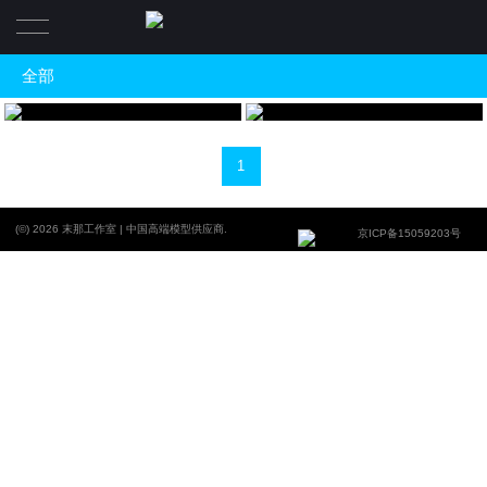
全部
全部
电影角色手办及艺术家合作款
Q版手办系列
物理特效&概念设计
1
鬼神誌
(©) 2026 末那工作室 | 中国高端模型供应商.
京ICP备15059203号
末匠
合作艺术家·镰田光司
合作艺术家·大畠雅人
合作艺术家·光叔
合作艺术家·塚田貴士
合作艺术家·岡田恵太